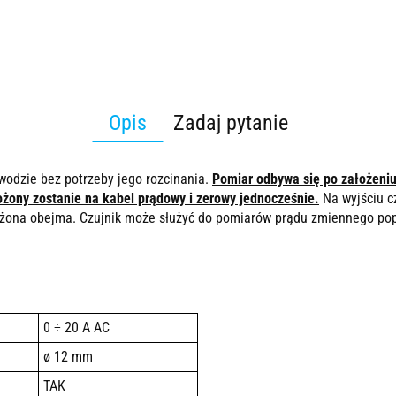
Opis
Zadaj pytanie
odzie bez potrzeby jego rozcinania.
Pomiar odbywa się po założen
łożony zostanie na kabel prądowy i zerowy jednocześnie.
Na wyjściu c
ożona obejma. Czujnik może służyć do pomiarów prądu zmiennego po
0 ÷ 20 A AC
ø 12 mm
TAK