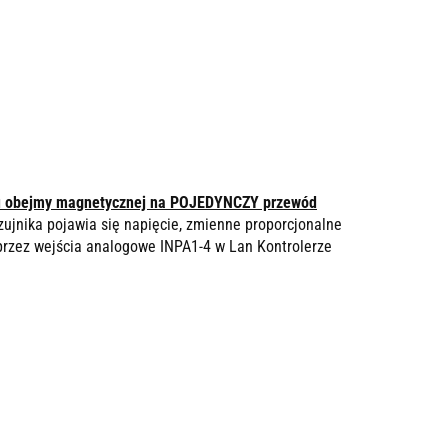
iu obejmy magnetycznej na POJEDYNCZY przewód
zujnika pojawia się napięcie, zmienne proporcjonalne
przez wejścia analogowe INPA1-4 w Lan Kontrolerze