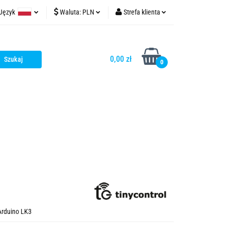
Język
Waluta:
PLN
Strefa klienta
t
tinycontrol.pl
Polski
PLN
Zaloguj się
English
EUR
Zarejestruj się
0,00 zł
0
USD
Dodaj zgłoszenie
Zgody cookies
Arduino LK3