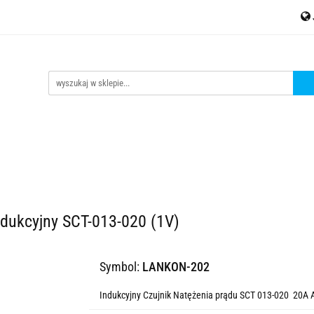
MESH
Akcesoria
Czujniki
Liczniki energii
Kontak
jniki
Liczniki energii
Kontakt
tinycontrol.pl
dukcyjny SCT-013-020 (1V)
Symbol:
LANKON-202
Indukcyjny Czujnik Natężenia prądu SCT 013-020 20A 