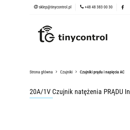
sklep@tinycontrol.pl
+48 48 383 00 30
Urządzenia IoT
t
Urządzenia IoT
tMESH
Akcesoria
Czu
Strona główna
Czujniki
Czujniki prądu i napięcia AC
20A/1V Czujnik natężenia PRĄDU In