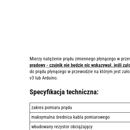
Mierzy natężenie prądu zmiennego płynącego w przew
prądowy - czujnik nie będzie nic wskazywał, jeśli za
do prądu płynącego w przewodzie na którym jest zał
v3 lub Arduino.
Specyfikacja techniczna:
zakres pomiaru prądu
maksymalna średnica kabla pomiarowego
wbudowany rezystor obciążający