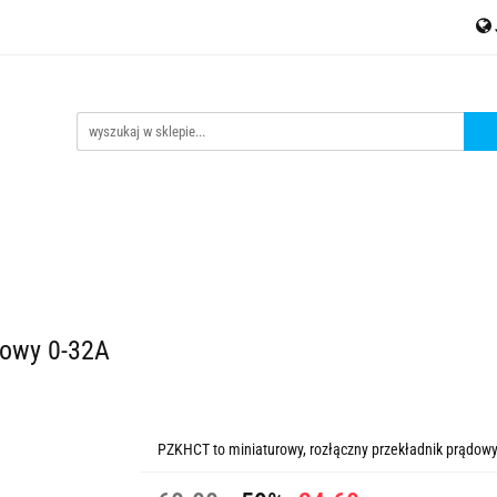
MESH
Akcesoria
Czujniki
Liczniki energii
Kontak
jniki
Liczniki energii
Kontakt
tinycontrol.pl
dowy 0-32A
PZKHCT to miniaturowy, rozłączny przekładnik prądow