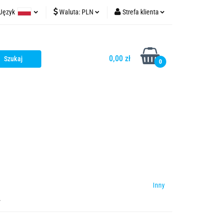
Język
Waluta:
PLN
Strefa klienta
t
tinycontrol.pl
Polski
PLN
Zaloguj się
English
EUR
Zarejestruj się
0,00 zł
0
USD
Dodaj zgłoszenie
Zgody cookies
Inny
y