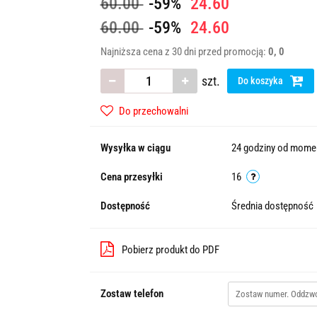
60.00
-59%
24.60
60.00
-59%
24.60
Najniższa cena z 30 dni przed promocją:
0
0
szt.
Do koszyka
Do przechowalni
Wysyłka w ciągu
24 godziny od momen
Cena przesyłki
16
Dostępność
Średnia dostępność
Pobierz produkt do PDF
Zostaw telefon