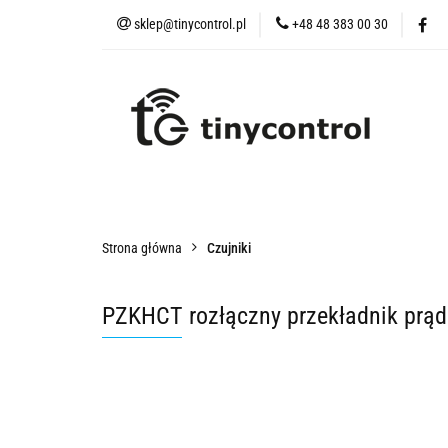
sklep@tinycontrol.pl
+48 48 383 00 30
Urządzenia IoT
t
Urządzenia IoT
tMESH
Akcesoria
Czu
Strona główna
Czujniki
PZKHCT rozłączny przekładnik prą