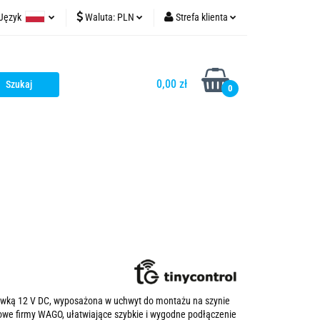
Język
Waluta:
PLN
Strefa klienta
t
tinycontrol.pl
Polski
PLN
Zaloguj się
English
EUR
Zarejestruj się
0,00 zł
0
USD
Dodaj zgłoszenie
Zgody cookies
cewką 12 V DC, wyposażona w uchwyt do montażu na szynie
owe firmy WAGO, ułatwiające szybkie i wygodne podłączenie