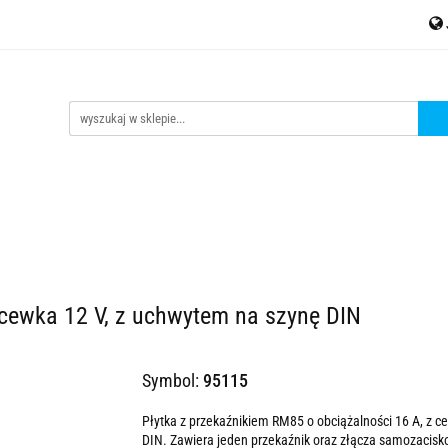
MESH
Akcesoria
Czujniki
Liczniki energii
Kontak
jniki
Liczniki energii
Kontakt
tinycontrol.pl
 cewka 12 V, z uchwytem na szynę DIN
Symbol:
95115
Płytka z przekaźnikiem RM85 o obciążalności 16 A, z 
DIN. Zawiera jeden przekaźnik oraz złącza samozacisk