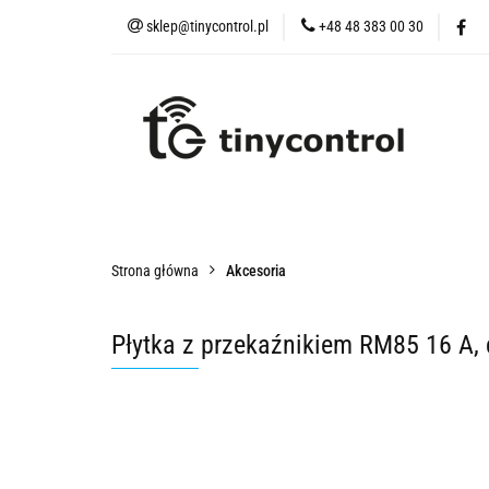
sklep@tinycontrol.pl
+48 48 383 00 30
Urządzenia IoT
t
Urządzenia IoT
tMESH
Akcesoria
Czu
Strona główna
Akcesoria
Płytka z przekaźnikiem RM85 16 A,