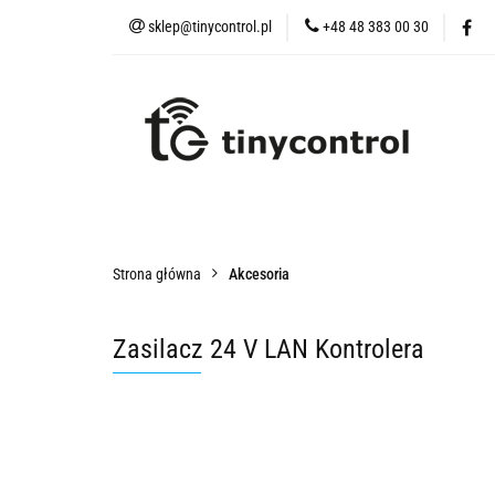
sklep@tinycontrol.pl
+48 48 383 00 30
Urządzenia IoT
t
Urządzenia IoT
tMESH
Akcesoria
Czu
Strona główna
Akcesoria
Zasilacz 24 V LAN Kontrolera