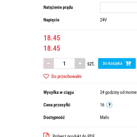
Natężenie prądu
Napięcie
24V
18.45
18.45
szt.
Do koszyka
Do przechowalni
Wysyłka w ciągu
24 godziny od momen
Cena przesyłki
16
Dostępność
Mało
Pobierz produkt do PDF