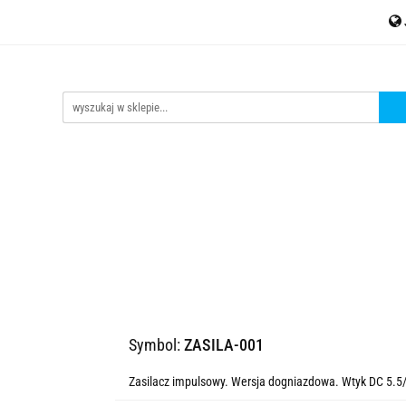
MESH
Akcesoria
Czujniki
Liczniki energii
Kontak
jniki
Liczniki energii
Kontakt
tinycontrol.pl
Symbol:
ZASILA-001
Zasilacz impulsowy. Wersja dogniazdowa. Wtyk DC 5.