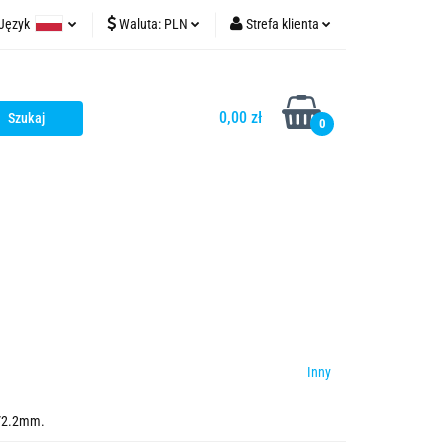
Język
Waluta:
PLN
Strefa klienta
t
tinycontrol.pl
Polski
PLN
Zaloguj się
English
EUR
Zarejestruj się
0,00 zł
0
USD
Dodaj zgłoszenie
Zgody cookies
Inny
5/2.2mm.