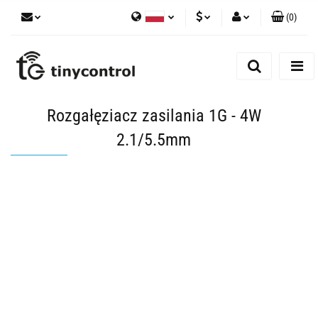
(
0
)
Polski
PLN
Zaloguj się
English
Zarejestruj się
EUR
Dodaj zgłoszenie
USD
Rozgałęziacz zasilania 1G - 4W
Zgody cookies
2.1/5.5mm