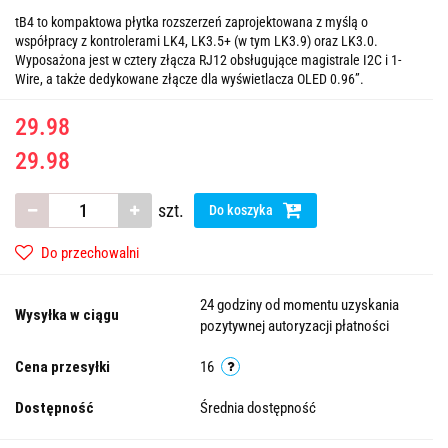
tB4 to kompaktowa płytka rozszerzeń zaprojektowana z myślą o
współpracy z kontrolerami LK4, LK3.5+ (w tym LK3.9) oraz LK3.0.
Wyposażona jest w cztery złącza RJ12 obsługujące magistrale I2C i 1-
Wire, a także dedykowane złącze dla wyświetlacza OLED 0.96”.
29.98
29.98
szt.
Do koszyka
Do przechowalni
24 godziny od momentu uzyskania
Wysyłka w ciągu
pozytywnej autoryzacji płatności
Cena przesyłki
16
Dostępność
Średnia dostępność