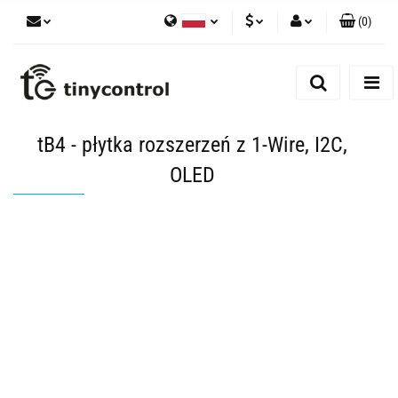
(
0
)
Polski
PLN
Zaloguj się
English
Zarejestruj się
EUR
Dodaj zgłoszenie
USD
tB4 - płytka rozszerzeń z 1-Wire, I2C,
Zgody cookies
OLED