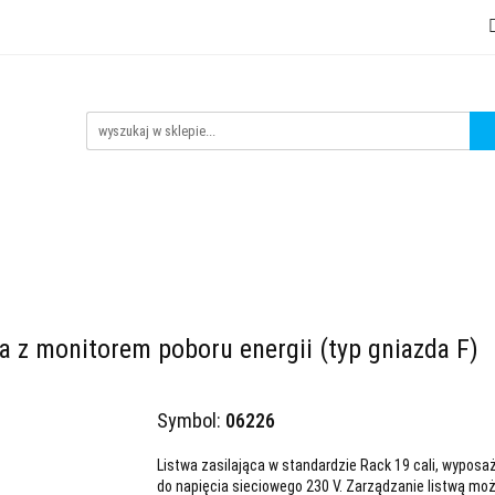
tMESH
Akcesoria
Czujniki
Liczniki energii
Kont
ujniki
Liczniki energii
Kontakt
tinycontrol.pl
ca z monitorem poboru energii (typ gniazda F)
Symbol:
06226
Listwa zasilająca w standardzie Rack 19 cali, wypos
do napięcia sieciowego 230 V. Zarządzanie listwą 