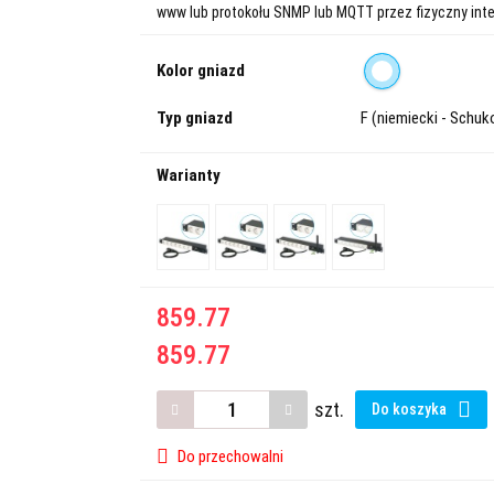
www lub protokołu SNMP lub MQTT przez fizyczny inter
Kolor gniazd
Typ gniazd
F (niemiecki - Schuk
Warianty
859.77
859.77
szt.
Do koszyka
Do przechowalni