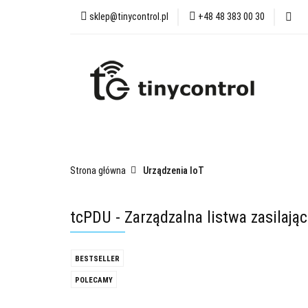
sklep@tinycontrol.pl
+48 48 383 00 30
Urządzenia IoT
tinycontrol.pl
Urządzenia IoT
tMESH
Akcesoria
Cz
Strona główna
Urządzenia IoT
tcPDU - Zarządzalna listwa zasilają
BESTSELLER
POLECAMY