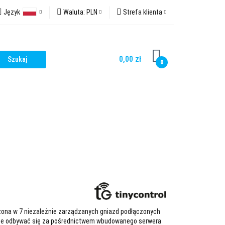
Język
Waluta:
PLN
Strefa klienta
akt
Polski
PLN
Zaloguj się
English
EUR
Zarejestruj się
0,00 zł
0
USD
Dodaj zgłoszenie
Zgody cookies
ażona w 7 niezależnie zarządzanych gniazd podłączonych
może odbywać się za pośrednictwem wbudowanego serwera